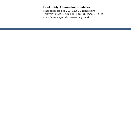
Úrad vlády Slovenskej republiky
Námestie slobody 1, 813 70 Bratislava
Telefón: 02/572 95 111, Fax: 02/524 97 595
info@vlada.gov.sk www.crz.gov.sk