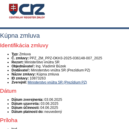
Kúpna zmluva
Identifikácia zmluvy
Typ:
Zmluva
Č. zmluvy:
PPZ_ZM_PPZ-OKH3-2025-036148-007_2025
Rezort:
Ministerstvo vnútra SR
Objednávateľ:
Ing. Vladimír Búzek
Dodávateľ:
Ministerstvo vnútra SR (Prezídium PZ)
Názov zmluvy:
Kúpna zmluva
ID zmluvy:
10873263
Zverejnil:
Ministerstvo vnútra SR (Prezídium PZ)
Dátum
Dátum zverejnenia:
03.06.2025
Dátum uzavretia:
03.06.2025
Dátum účinnosti:
04.06.2025
Dátum platnosti do:
neuvedený
Príloha