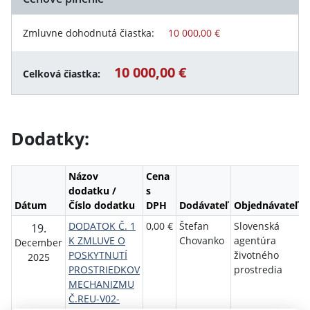
Zmluvne dohodnutá čiastka:
10 000,00 €
10 000,00 €
Celková čiastka:
Dodatky:
Názov
Cena
dodatku /
s
Dátum
Číslo dodatku
DPH
Dodávateľ
Objednávateľ
DODATOK Č. 1
0,00 €
Štefan
Slovenská
19.
K ZMLUVE O
Chovanko
agentúra
December
POSKYTNUTÍ
životného
2025
PROSTRIEDKOV
prostredia
MECHANIZMU
Č.REU-V02-