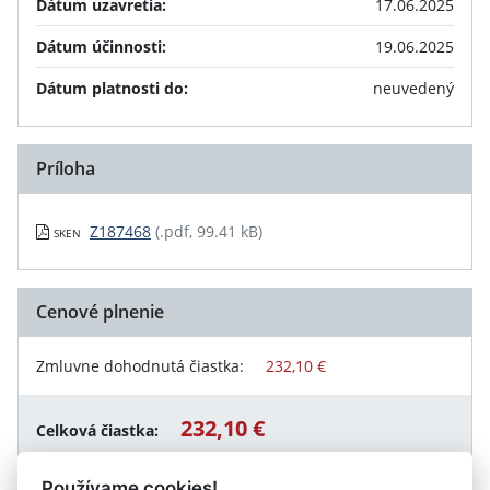
Dátum uzavretia:
17.06.2025
Dátum účinnosti:
19.06.2025
Dátum platnosti do:
neuvedený
Príloha
Z187468
(.pdf, 99.41 kB)
SKEN
Cenové plnenie
Zmluvne dohodnutá čiastka:
232,10 €
232,10 €
Celková čiastka:
Používame cookies!