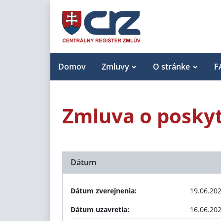
Domov
Zmluvy
O stránke
F
Zmluva o poskyt
Dátum
Dátum zverejnenia:
19.06.20
Dátum uzavretia:
16.06.20