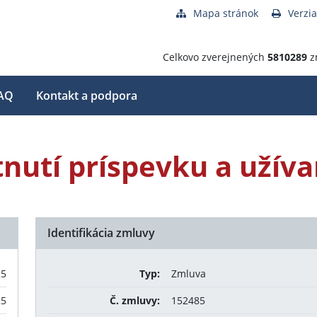
Mapa stránok
Verzia
Celkovo zverejnených
5810289
z
AQ
Kontakt a podpora
nutí príspevku a užíva
Identifikácia zmluvy
25
Typ:
Zmluva
25
Č. zmluvy:
152485