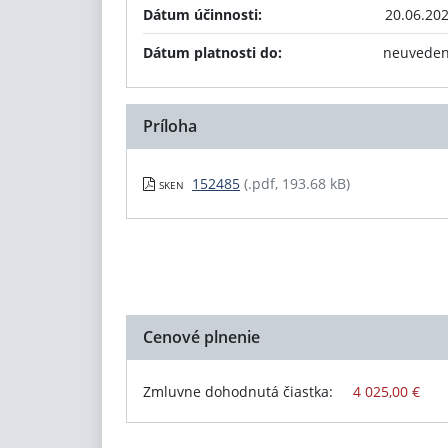
Dátum účinnosti:
20.06.20
Dátum platnosti do:
neuvede
Príloha
152485
(.pdf, 193.68 kB)
SKEN
Cenové plnenie
Zmluvne dohodnutá čiastka:
4 025,00 €