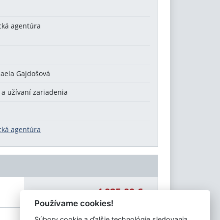
cká agentúra
chaela Gajdošová
 a užívaní zariadenia
cká agentúra
4 025,00 €
Celková čiastka:
Používame cookies!
Súbory cookie a ďalšie technológie sledovania