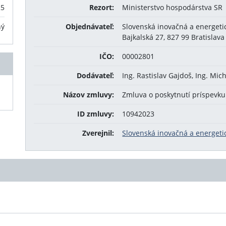
25
Rezort:
Ministerstvo hospodárstva SR
ný
Objednávateľ:
Slovenská inovačná a energeti
Bajkalská 27, 827 99 Bratislava
IČO:
00002801
Dodávateľ:
Ing. Rastislav Gajdoš, Ing. Mi
Názov zmluvy:
Zmluva o poskytnutí príspevku
ID zmluvy:
10942023
Zverejnil:
Slovenská inovačná a energeti