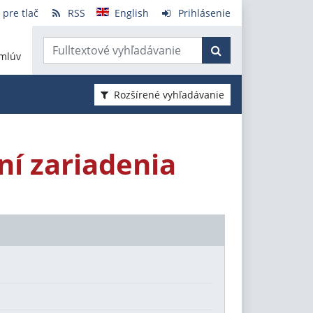
 pre tlač
RSS
English
Prihlásenie
mlúv
Rozšírené vyhľadávanie
ní zariadenia