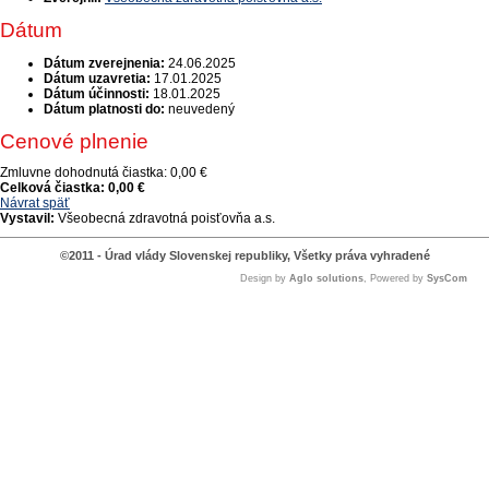
Dátum
Dátum zverejnenia:
24.06.2025
Dátum uzavretia:
17.01.2025
Dátum účinnosti:
18.01.2025
Dátum platnosti do:
neuvedený
Cenové plnenie
Zmluvne dohodnutá čiastka:
0,00 €
Celková čiastka:
0,00 €
Návrat späť
Vystavil:
Všeobecná zdravotná poisťovňa a.s.
©2011 - Úrad vlády Slovenskej republiky, Všetky práva vyhradené
Design by
Aglo solutions
, Powered by
SysCom