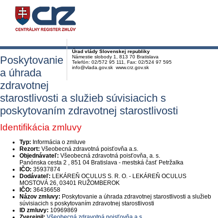
Úrad vlády Slovenskej republiky
Poskytovanie
Námestie slobody 1, 813 70 Bratislava
Telefón: 02/572 95 111, Fax: 02/524 97 595
info@vlada.gov.sk www.crz.gov.sk
a úhrada
zdravotnej
starostlivosti a služieb súvisiacich s
poskytovaním zdravotnej starostlivosti
Identifikácia zmluvy
Typ:
Informácia o zmluve
Rezort:
Všeobecná zdravotná poisťovňa a.s.
Objednávateľ:
Všeobecná zdravotná poisťovňa, a. s.
Panónska cesta 2 , 851 04 Bratislava - mestská časť Petržalka
IČO:
35937874
Dodávateľ:
LEKÁREŇ OCULUS S. R. O. - LEKÁREŇ OCULUS
MOSTOVÁ 26, 03401 RUŽOMBEROK
IČO:
36436658
Názov zmluvy:
Poskytovanie a úhrada zdravotnej starostlivosti a služieb
súvisiacich s poskytovaním zdravotnej starostlivosti
ID zmluvy:
10969869
Zverejnil:
Všeobecná zdravotná poisťovňa a.s.