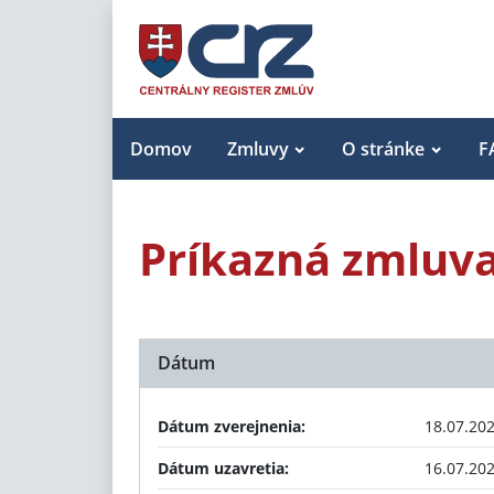
Domov
Zmluvy
O stránke
F
Príkazná zmluv
Dátum
Dátum zverejnenia:
18.07.20
Dátum uzavretia:
16.07.20