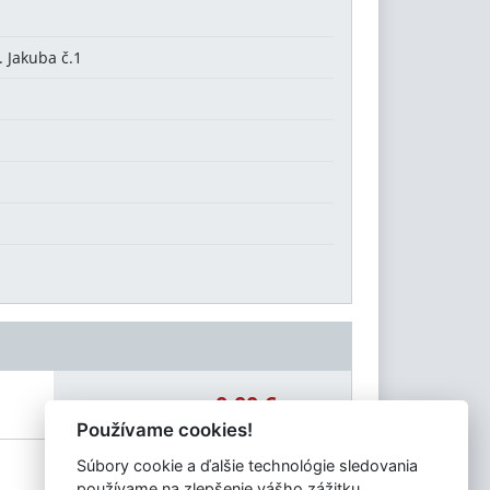
. Jakuba č.1
0,00 €
Celková čiastka:
Používame cookies!
Súbory cookie a ďalšie technológie sledovania
používame na zlepšenie vášho zážitku