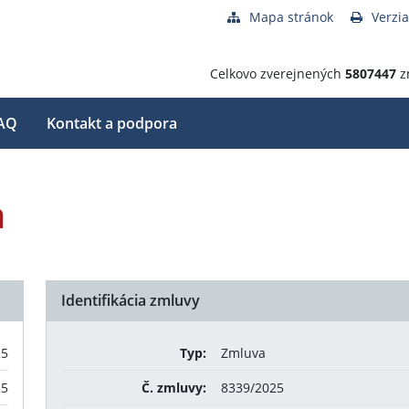
Mapa stránok
Verzia
Celkovo zverejnených
5807447
z
AQ
Kontakt a podpora
a
Identifikácia zmluvy
25
Typ:
Zmluva
25
Č. zmluvy:
8339/2025