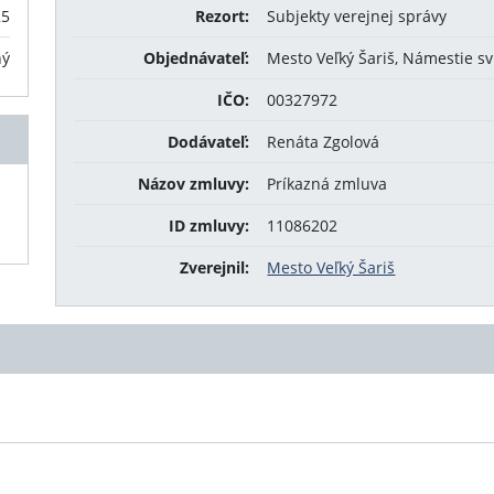
25
Rezort:
Subjekty verejnej správy
ný
Objednávateľ:
Mesto Veľký Šariš, Námestie sv
IČO:
00327972
Dodávateľ:
Renáta Zgolová
Názov zmluvy:
Príkazná zmluva
ID zmluvy:
11086202
Zverejnil:
Mesto Veľký Šariš