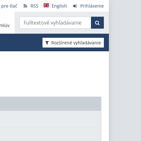
 pre tlač
RSS
English
Prihlásenie
mlúv
Rozšírené vyhľadávanie