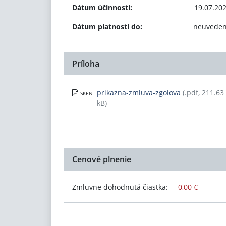
Dátum účinnosti:
19.07.20
Dátum platnosti do:
neuvede
Príloha
prikazna-zmluva-zgolova
(.pdf, 211.63
SKEN
kB)
Cenové plnenie
Zmluvne dohodnutá čiastka:
0,00 €