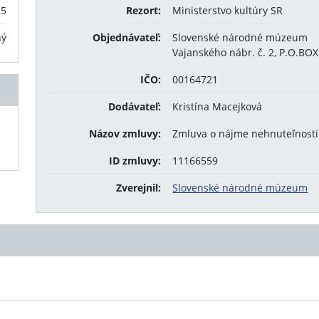
25
Rezort:
Ministerstvo kultúry SR
ný
Objednávateľ:
Slovenské národné múzeum
Vajanského nábr. č. 2, P.O.BOX
IČO:
00164721
Dodávateľ:
Kristína Macejková
Názov zmluvy:
Zmluva o nájme nehnuteľnosti
ID zmluvy:
11166559
Zverejnil:
Slovenské národné múzeum