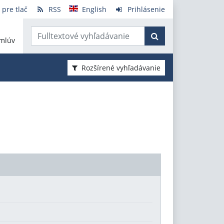
 pre tlač
RSS
English
Prihlásenie
mlúv
Rozšírené vyhľadávanie