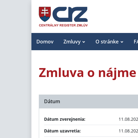
Domov
Zmluvy
O stránke
F
Zmluva o nájme
Dátum
Dátum zverejnenia:
11.08.20
Dátum uzavretia:
11.08.20