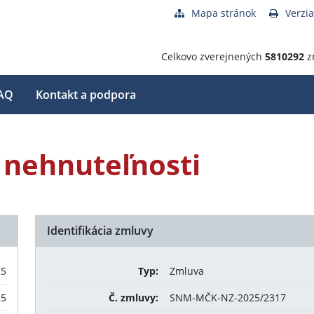
Mapa stránok
Verzia
Celkovo zverejnených
5810292
z
AQ
Kontakt a podpora
 nehnuteľnosti
Identifikácia zmluvy
25
Typ:
Zmluva
25
Č. zmluvy:
SNM-MČK-NZ-2025/2317