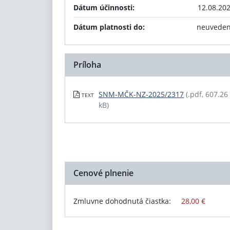
Dátum účinnosti:
12.08.20
Dátum platnosti do:
neuvede
Príloha
SNM-MČK-NZ-2025/2317
(.pdf, 607.26
TEXT
kB)
Cenové plnenie
Zmluvne dohodnutá čiastka:
28,00 €