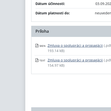
Dátum účinnosti:
03.09.20
Dátum platnosti do:
neuvede
Príloha
Zmluva o spolupráci a propagácii
(.pdf
SKEN
193.14 kB)
Zmluva o spolupráci a propagácii
(.pdf
TEXT
154.97 kB)