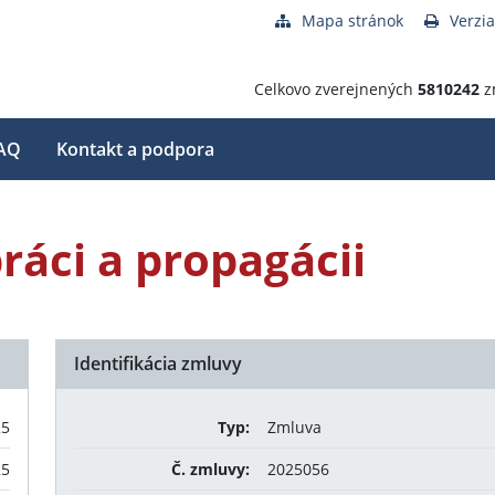
Mapa stránok
Verzia
Celkovo zverejnených
5810242
z
AQ
Kontakt a podpora
ráci a propagácii
Identifikácia zmluvy
25
Typ:
Zmluva
25
Č. zmluvy:
2025056