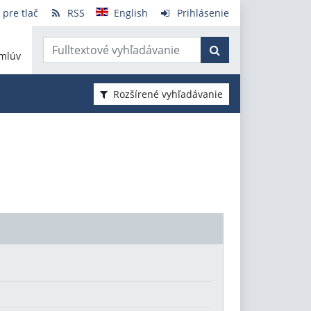
 pre tlač
RSS
English
Prihlásenie
mlúv
Rozšírené vyhľadávanie