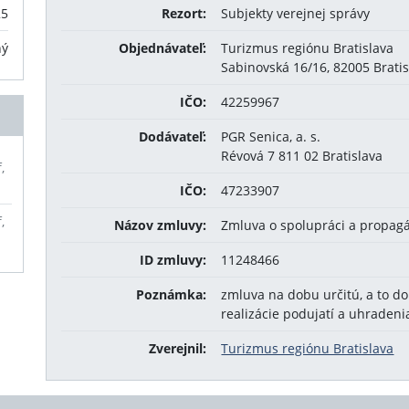
25
Rezort:
Subjekty verejnej správy
ný
Objednávateľ:
Turizmus regiónu Bratislava
Sabinovská 16/16, 82005 Bratis
IČO:
42259967
Dodávateľ:
PGR Senica, a. s.
Révová 7 811 02 Bratislava
,
IČO:
47233907
,
Názov zmluvy:
Zmluva o spolupráci a propagá
ID zmluvy:
11248466
Poznámka:
zmluva na dobu určitú, a to do
realizácie podujatí a uhradeni
Zverejnil:
Turizmus regiónu Bratislava