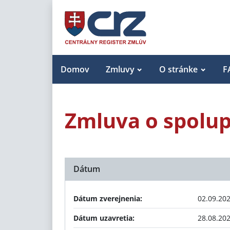
Domov
Zmluvy
O stránke
F
Zmluva o spolup
Dátum
Dátum zverejnenia:
02.09.20
Dátum uzavretia:
28.08.20