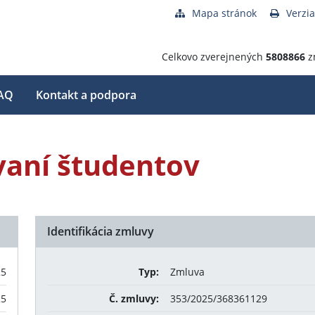
Mapa stránok
Verzia
Celkovo zverejnených
5808866
z
AQ
Kontakt a podpora
vaní študentov
Identifikácia zmluvy
25
Typ:
Zmluva
25
Č. zmluvy:
353/2025/368361129