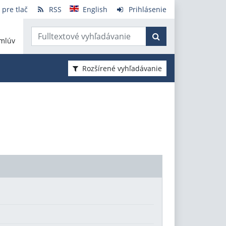
 pre tlač
RSS
English
Prihlásenie
mlúv
Rozšírené vyhľadávanie