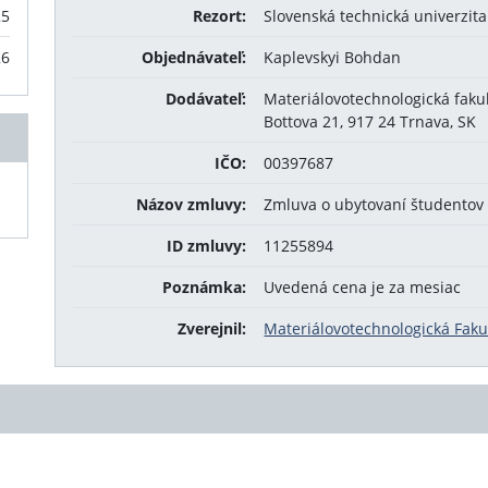
25
Rezort:
Slovenská technická univerzita
26
Objednávateľ:
Kaplevskyi Bohdan
Dodávateľ:
Materiálovotechnologická fak
Bottova 21, 917 24 Trnava, SK
IČO:
00397687
Názov zmluvy:
Zmluva o ubytovaní študentov
ID zmluvy:
11255894
Poznámka:
Uvedená cena je za mesiac
Zverejnil:
Materiálovotechnologická Faku