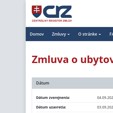
Domov
Zmluvy
O stránke
F
Zmluva o ubyto
Dátum
Dátum zverejnenia:
04.09.20
Dátum uzavretia:
03.09.20