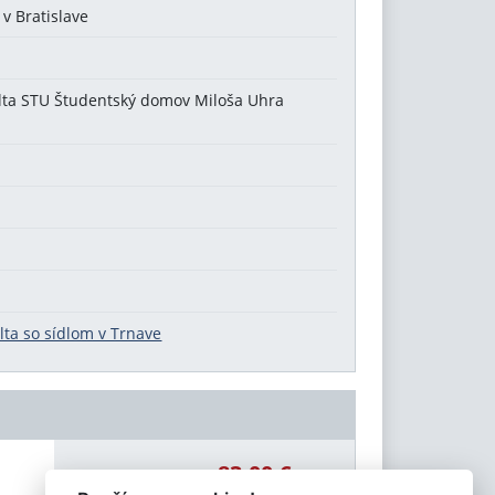
 v Bratislave
ulta STU Študentský domov Miloša Uhra
lta so sídlom v Trnave
83,00 €
Celková čiastka: