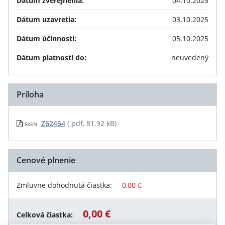
Dátum zverejnenia:
04.10.2025
Dátum uzavretia:
03.10.2025
Dátum účinnosti:
05.10.2025
Dátum platnosti do:
neuvedený
Príloha
Z62464
(.pdf, 81.92 kB)
SKEN
Cenové plnenie
Zmluvne dohodnutá čiastka:
0,00 €
0,00 €
Celková čiastka: