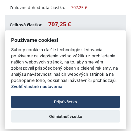
Zmluvne dohodnutá čiastka:
707,25 €
707,25 €
Celková čiastka:
Používame cookies!
Súbory cookie a ďalšie technológie sledovania
Návrat späť
používame na zlepšenie vášho zážitku z prehliadania
našich webových stránok, na to, aby sme vám
zobrazovali prispôsobený obsah a cielené reklamy, na
analýzu návštevnosti našich webových stránok a na
Vystavil:
Elektronický kontraktačný systém
pochopenie toho, odkiaľ naši návštevníci prichádzajú.
Zvoliť vlastné nastavenia
©
Úrad vlády SR
- Všetky práva vyhradené
Prijať všetko
Prehlásenie o prístupnosti
Zmluvy do 31.12.2010
Nastavenia cookies
Odmietnuť všetko
Tvorba stránok
: Aglo Solutions
Redakčný systém
: SysCom