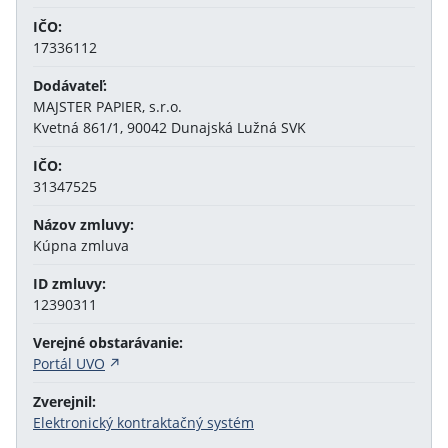
IČO:
17336112
Dodávateľ:
MAJSTER PAPIER, s.r.o.
Kvetná 861/1, 90042 Dunajská Lužná SVK
IČO:
31347525
Názov zmluvy:
Kúpna zmluva
ID zmluvy:
12390311
Verejné obstarávanie:
Portál UVO
Zverejnil:
Elektronický kontraktačný systém