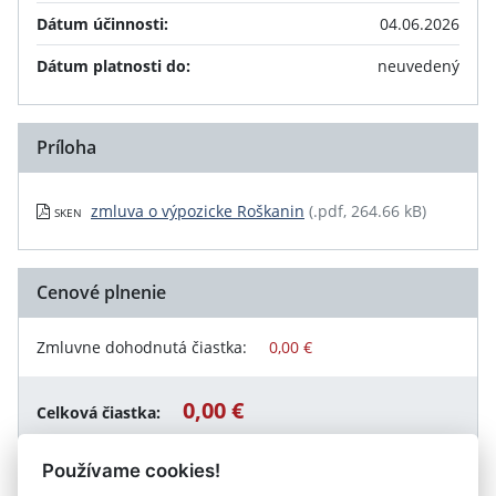
Dátum účinnosti:
04.06.2026
Dátum platnosti do:
neuvedený
Príloha
zmluva o výpozicke Roškanin
(.pdf, 264.66 kB)
SKEN
Cenové plnenie
Zmluvne dohodnutá čiastka:
0,00 €
0,00 €
Celková čiastka:
Používame cookies!