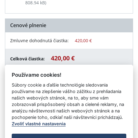
808.94 kB)
Cenové plnenie
Zmluvne dohodnutá čiastka:
420,00 €
420,00 €
Celková čiastka:
Používame cookies!
Súbory cookie a ďalšie technológie sledovania
Návrat späť
používame na zlepšenie vášho zážitku z prehliadania
našich webových stránok, na to, aby sme vám
zobrazovali prispôsobený obsah a cielené reklamy, na
analýzu návštevnosti našich webových stránok a na
Vystavil:
Mesto Trenčín
pochopenie toho, odkiaľ naši návštevníci prichádzajú.
Zvoliť vlastné nastavenia
©
Úrad vlády SR
- Všetky práva vyhradené