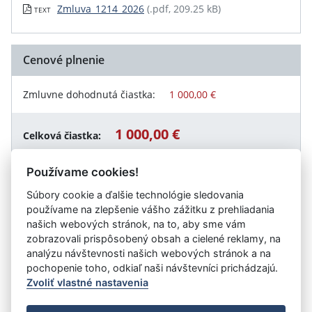
Zmluva_1214_2026
(.pdf, 209.25 kB)
TEXT
Cenové plnenie
Zmluvne dohodnutá čiastka:
1 000,00 €
1 000,00 €
Celková čiastka:
Používame cookies!
Súbory cookie a ďalšie technológie sledovania
Návrat späť
používame na zlepšenie vášho zážitku z prehliadania
našich webových stránok, na to, aby sme vám
zobrazovali prispôsobený obsah a cielené reklamy, na
analýzu návštevnosti našich webových stránok a na
Vystavil:
Banskobystrický samosprávny kraj
pochopenie toho, odkiaľ naši návštevníci prichádzajú.
Zvoliť vlastné nastavenia
©
Úrad vlády SR
- Všetky práva vyhradené