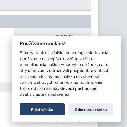
0,00 €
Celková čiastka:
Používame cookies!
Súbory cookie a ďalšie technológie sledovania
používame na zlepšenie vášho zážitku
z prehliadania našich webových stránok, na to,
aby sme vám zobrazovali prispôsobený obsah
a cielené reklamy, na analýzu návštevnosti
našich webových stránok a na pochopenie
toho, odkiaľ naši návštevníci prichádzajú.
Zvoliť vlastné nastavenia
Prijať všetko
Odmietnuť všetko
Tvorba stránok
: Aglo Solutions
Redakčný systém
: SysCom