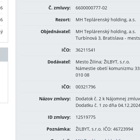
26
Č. zmluvy:
6600000777-02
26
Rezort:
MH Teplárenský holding, a.s.
ný
Objednávateľ:
MH Teplárenský holding, a.s.
Turbínová 3, Bratislava - mest
IČO:
36211541
Dodávateľ:
Mesto Žilina; ŽILBYT, s.r.o.
Námestie obetí komunizmu 3350
010 08
IČO:
00321796
Názov zmluvy:
Dodatok č. 2 k Nájomnej zmluv
Dodatku č. 1 zo dňa 04.12.202
ID zmluvy:
12519775
Poznámka:
ŽILBYT, s.r.o. IČO: 46723994