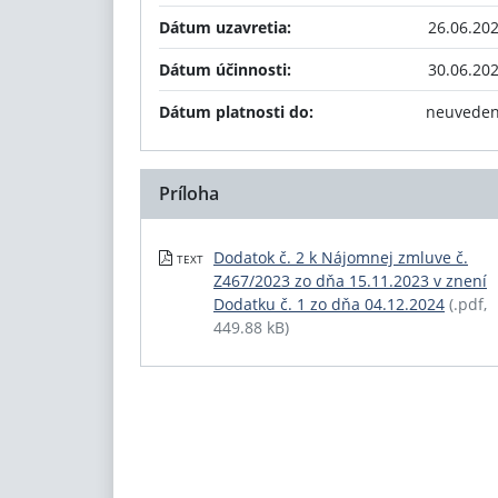
Dátum uzavretia:
26.06.20
Dátum účinnosti:
30.06.20
Dátum platnosti do:
neuvede
Príloha
Dodatok č. 2 k Nájomnej zmluve č.
TEXT
Z467/2023 zo dňa 15.11.2023 v znení
Dodatku č. 1 zo dňa 04.12.2024
(.pdf,
449.88 kB)