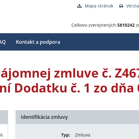
Mapa stránok
Verzia
Celkovo zverejnených
5810242
z
AQ
Kontakt a podpora
Nájomnej zmluve č. Z46
ní Dodatku č. 1 zo dňa
Identifikácia zmluvy
26
Typ:
Zmluva