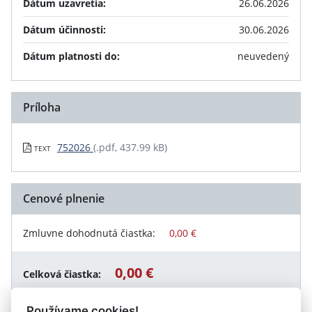
Dátum uzavretia:
26.06.2026
Dátum účinnosti:
30.06.2026
Dátum platnosti do:
neuvedený
Príloha
752026
(.pdf, 437.99 kB)
TEXT
Cenové plnenie
Zmluvne dohodnutá čiastka:
0,00 €
0,00 €
Celková čiastka:
Používame cookies!