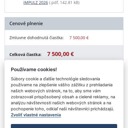
iMPULZ 2026
(.pdf, 142.81 kB)
Cenové plnenie
Zmluvne dohodnutá čiastka:
7 500,00 €
7 500,00 €
Celková čiastka:
Používame cookies!
Súbory cookie a ďalšie technológie sledovania
Návrat späť
používame na zlepšenie vášho zážitku z prehliadania
našich webových stránok, na to, aby sme vám
zobrazovali prispôsobený obsah a cielené reklamy, na
analýzu návštevnosti našich webových stránok a na
Vystavil:
Banskobystrický samosprávny kraj
pochopenie toho, odkiaľ naši návštevníci prichádzajú.
Zvoliť vlastné nastavenia
©
Úrad vlády SR
- Všetky práva vyhradené