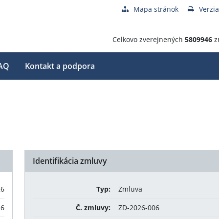
Mapa stránok
Verzia
Celkovo zverejnených
5809946
z
AQ
Kontakt a podpora
Identifikácia zmluvy
26
Typ:
Zmluva
26
Č. zmluvy:
ZD-2026-006