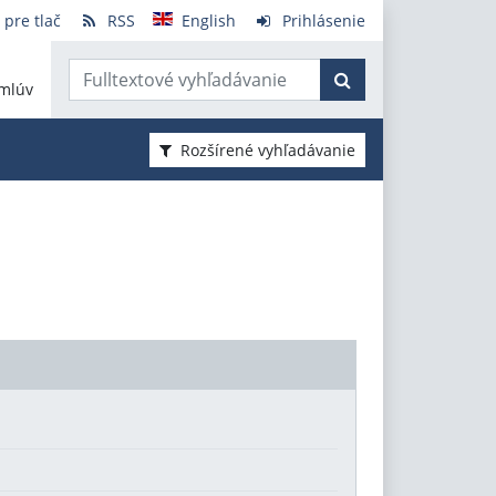
 pre tlač
RSS
English
Prihlásenie
mlúv
Rozšírené vyhľadávanie