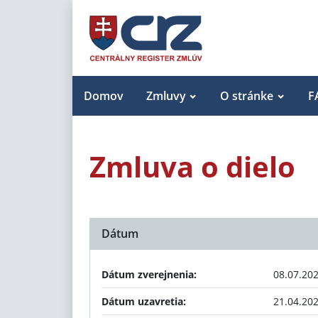
Domov
Zmluvy
O stránke
F
Zmluva o dielo
Dátum
Dátum zverejnenia:
08.07.20
Dátum uzavretia:
21.04.20