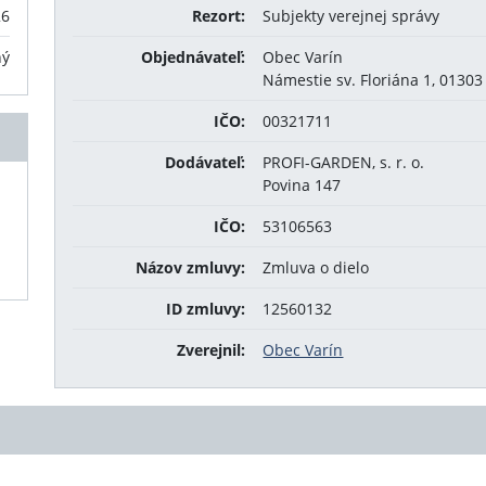
26
Rezort:
Subjekty verejnej správy
ný
Objednávateľ:
Obec Varín
Námestie sv. Floriána 1, 01303
IČO:
00321711
Dodávateľ:
PROFI-GARDEN, s. r. o.
Povina 147
IČO:
53106563
Názov zmluvy:
Zmluva o dielo
ID zmluvy:
12560132
Zverejnil:
Obec Varín