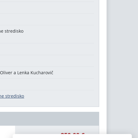
ne stredisko
1
 Oliver a Lenka Kucharovič
ne stredisko
250,00 €
Celková čiastka: