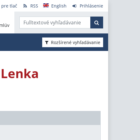
 pre tlač
RSS
English
Prihlásenie
mlúv
Rozšírené vyhľadávanie
a Lenka