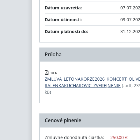
Dátum uzavretia:
07.07.20
Dátum účinnosti:
09.07.20
Dátum platnosti do:
31.12.20
Príloha
SKEN
ZMLUVA_LETONAKORZE2026_KONCERT_OLIV
RALENKAKUCHAROVIC_ZVEREJNENIE
(.pdf, 23
kB)
Cenové plnenie
Zmluvne dohodnutá čiastka:
250,00 €