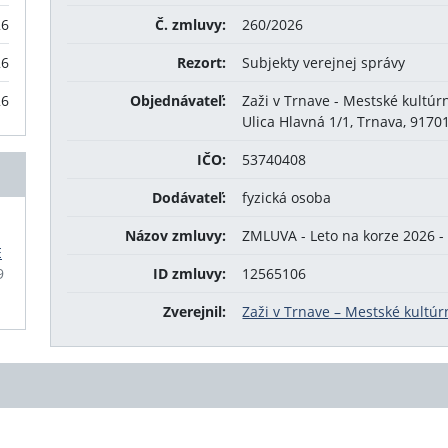
26
Č. zmluvy:
260/2026
26
Rezort:
Subjekty verejnej správy
26
Objednávateľ:
Zaži v Trnave - Mestské kultúr
Ulica Hlavná 1/1, Trnava, 9170
IČO:
53740408
Dodávateľ:
fyzická osoba
Názov zmluvy:
ZMLUVA - Leto na korze 2026 -
E
9
ID zmluvy:
12565106
Zverejnil:
Zaži v Trnave – Mestské kultúr