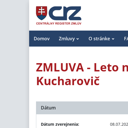
Domov
Zmluvy
O stránke
F
ZMLUVA - Leto n
Kucharovič
Dátum
Dátum zverejnenia:
08.07.20