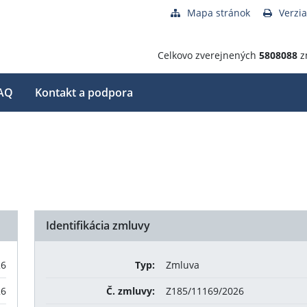
Mapa stránok
Verzia
Celkovo zverejnených
5808088
z
AQ
Kontakt a podpora
Identifikácia zmluvy
26
Typ:
Zmluva
26
Č. zmluvy:
Z185/11169/2026