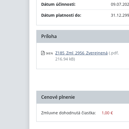
Dátum účinnosti:
09.07.20
Dátum platnosti do:
31.12.29
Príloha
Z185_Zml_2956_Zverejnená
(.pdf,
SKEN
216.94 kB)
Cenové plnenie
Zmluvne dohodnutá čiastka:
1,00 €