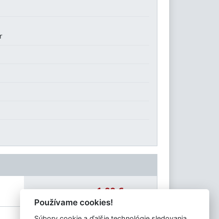
r
1,00 €
Celková čiastka:
Používame cookies!
Súbory cookie a ďalšie technológie sledovania