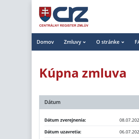
Domov
Zmluvy
O stránke
F
Kúpna zmluva
Dátum
Dátum zverejnenia:
08.07.20
Dátum uzavretia:
06.07.20