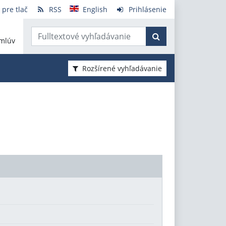
 pre tlač
RSS
English
Prihlásenie
mlúv
Rozšírené vyhľadávanie