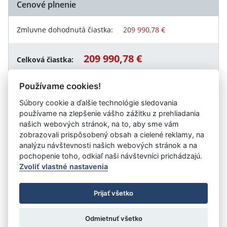
Cenové plnenie
Zmluvne dohodnutá čiastka:
209 990,78 €
209 990,78 €
Celková čiastka:
Používame cookies!
Súbory cookie a ďalšie technológie sledovania
Návrat späť
používame na zlepšenie vášho zážitku z prehliadania
našich webových stránok, na to, aby sme vám
zobrazovali prispôsobený obsah a cielené reklamy, na
analýzu návštevnosti našich webových stránok a na
Vystavil:
Hlavné mesto Slovenskej republiky Bratislava
pochopenie toho, odkiaľ naši návštevníci prichádzajú.
Zvoliť vlastné nastavenia
©
Úrad vlády SR
- Všetky práva vyhradené
Prijať všetko
Prehlásenie o prístupnosti
Zmluvy do 31.12.2010
Nastavenia cookies
Odmietnuť všetko
Tvorba stránok
: Aglo Solutions