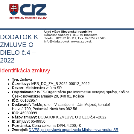
Úrad vlády Slovenskej republiky
DODATOK K
Námestie slobody 1, 813 70 Bratislava
Telefón: 02/572 95 111, Fax: 02/524 97 595
info@vlada.gov.sk www.crz.gov.sk
ZMLUVE O
DIELO č.4 –
2022
Identifikácia zmluvy
Typ:
Zmluva
Č. zmluvy:
IVES_DO_ZM_B-2022-00012_2022
Rezort:
Ministerstvo vnútra SR
Objednávateľ:
IVES-Organizácia pre informatiku verejnej správy, Košice
Československej armády 20, 040 01, Košice
IČO:
00162957
Dodávateľ:
TerMo, s.r.o. - V zastúpení – Ján Mojzeš, konateľ
Hlavná 799, Pečovská Nová Ves 082 56
IČO:
46989099
Názov zmluvy:
DODATOK K ZMLUVE O DIELO č.4 –2022
ID zmluvy:
6549950
Poznámka:
Cena celkom s DPH: 4.200,- €
Zverejnil:
DIVES, príspevková organizácia Ministerstva vnútra SR