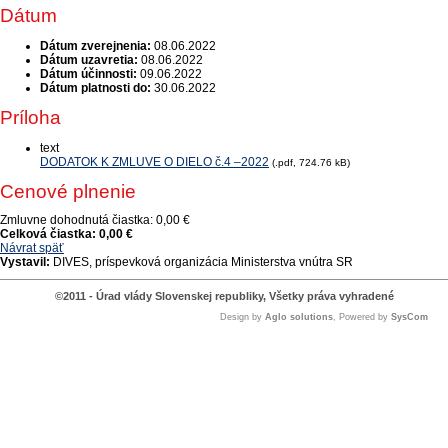
Dátum
Dátum zverejnenia:
08.06.2022
Dátum uzavretia:
08.06.2022
Dátum účinnosti:
09.06.2022
Dátum platnosti do:
30.06.2022
Príloha
text
DODATOK K ZMLUVE O DIELO č.4 –2022
(.pdf, 724.76 kB)
Cenové plnenie
Zmluvne dohodnutá čiastka:
0,00 €
Celková čiastka:
0,00 €
Návrat späť
Vystavil:
DIVES, príspevková organizácia Ministerstva vnútra SR
©2011 - Úrad vlády Slovenskej republiky, Všetky práva vyhradené
Design by
Aglo solutions
, Powered by
SysCom