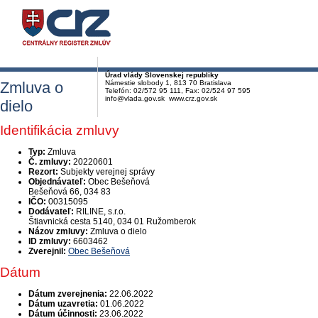
Úrad vlády Slovenskej republiky
Zmluva o
Námestie slobody 1, 813 70 Bratislava
Telefón: 02/572 95 111, Fax: 02/524 97 595
info@vlada.gov.sk www.crz.gov.sk
dielo
Identifikácia zmluvy
Typ:
Zmluva
Č. zmluvy:
20220601
Rezort:
Subjekty verejnej správy
Objednávateľ:
Obec Bešeňová
Bešeňová 66, 034 83
IČO:
00315095
Dodávateľ:
RILINE, s.r.o.
Štiavnická cesta 5140, 034 01 Ružomberok
Názov zmluvy:
Zmluva o dielo
ID zmluvy:
6603462
Zverejnil:
Obec Bešeňová
Dátum
Dátum zverejnenia:
22.06.2022
Dátum uzavretia:
01.06.2022
Dátum účinnosti:
23.06.2022