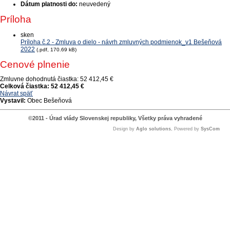
Dátum platnosti do:
neuvedený
Príloha
sken
Príloha č.2 - Zmluva o dielo - návrh zmluvných podmienok_v1 Bešeňová
2022
(.pdf, 170.69 kB)
Cenové plnenie
Zmluvne dohodnutá čiastka:
52 412,45 €
Celková čiastka:
52 412,45 €
Návrat späť
Vystavil:
Obec Bešeňová
©2011 - Úrad vlády Slovenskej republiky, Všetky práva vyhradené
Design by
Aglo solutions
, Powered by
SysCom