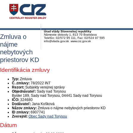
Úrad vlády Slovenskej republiky
Zmluva o
Námestie slobody 1, 813 70 Bratislava
Telefón: 02/572 95 111, Fax: 02/524 97 595
info@vlada.gov.sk www.crz.gov.sk
nájme
nebytových
priestorov KD
Identifikácia zmluvy
Typ:
Zmluva
Č. zmluvy:
78/2022 INT
Rezort:
Subjekty verejnej správy
Objednávateľ:
Sady nad Torysou
Byster 189, Sady nad Torysou, 04441 Sady nad Torysou
IČO:
324680
Dodávateľ:
Jana Košková
Názov zmluvy:
Zmluva o nájme nebytových priestorov KD
ID zmluvy:
6907741
Zverejnil:
Obec Sady nad Torysou
Dátum