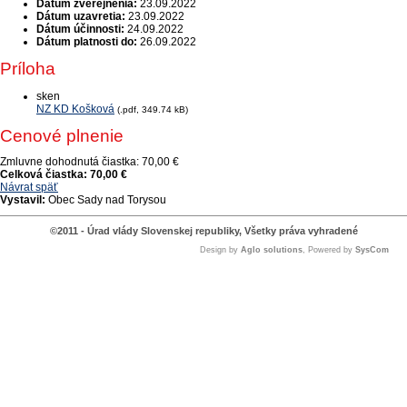
Dátum zverejnenia:
23.09.2022
Dátum uzavretia:
23.09.2022
Dátum účinnosti:
24.09.2022
Dátum platnosti do:
26.09.2022
Príloha
sken
NZ KD Košková
(.pdf, 349.74 kB)
Cenové plnenie
Zmluvne dohodnutá čiastka:
70,00 €
Celková čiastka:
70,00 €
Návrat späť
Vystavil:
Obec Sady nad Torysou
©2011 - Úrad vlády Slovenskej republiky, Všetky práva vyhradené
Design by
Aglo solutions
, Powered by
SysCom