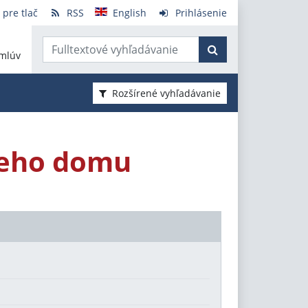
 pre tlač
RSS
English
Prihlásenie
mlúv
Rozšírené vyhľadávanie
neho domu