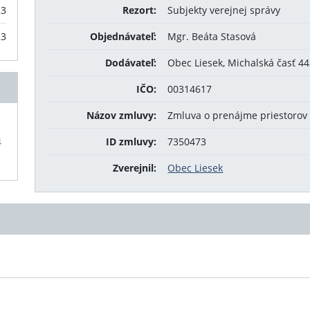
23
Rezort:
Subjekty verejnej správy
23
Objednávateľ:
Mgr. Beáta Stasová
Dodávateľ:
Obec Liesek, Michalská časť 44
IČO:
00314617
Názov zmluvy:
Zmluva o prenájme priestoro
4
ID zmluvy:
7350473
Zverejnil:
Obec Liesek