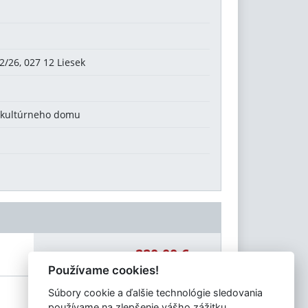
2/26, 027 12 Liesek
v kultúrneho domu
220,00 €
Celková čiastka:
Používame cookies!
Súbory cookie a ďalšie technológie sledovania
používame na zlepšenie vášho zážitku