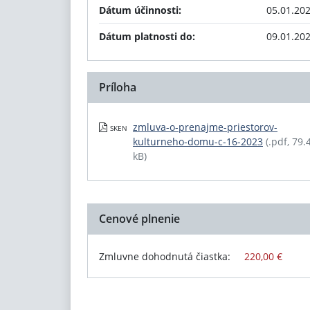
Dátum účinnosti:
05.01.20
Dátum platnosti do:
09.01.20
Príloha
zmluva-o-prenajme-priestorov-
SKEN
kulturneho-domu-c-16-2023
(.pdf, 79.
kB)
Cenové plnenie
Zmluvne dohodnutá čiastka:
220,00 €