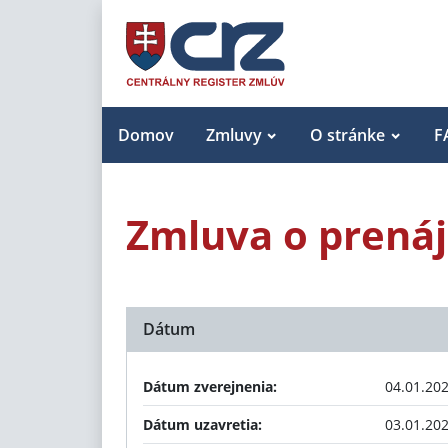
Domov
Zmluvy
O stránke
F
Zmluva o prená
Dátum
Dátum zverejnenia:
04.01.20
Dátum uzavretia:
03.01.20