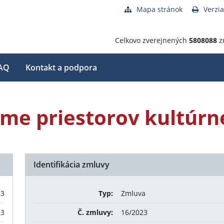
Mapa stránok
Verzia
Celkovo zverejnených
5808088
z
AQ
Kontakt a podpora
jme priestorov kultúr
Identifikácia zmluvy
23
Typ:
Zmluva
23
Č. zmluvy:
16/2023