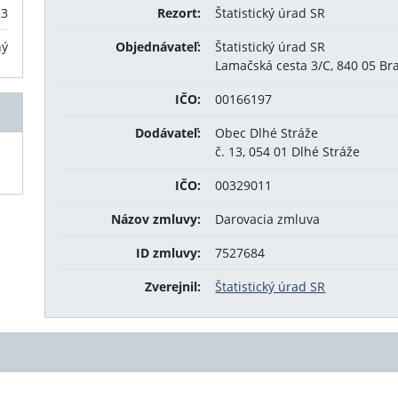
23
Rezort:
Štatistický úrad SR
ný
Objednávateľ:
Štatistický úrad SR
Lamačská cesta 3/C, 840 05 Bra
IČO:
00166197
Dodávateľ:
Obec Dlhé Stráže
č. 13, 054 01 Dlhé Stráže
IČO:
00329011
Názov zmluvy:
Darovacia zmluva
ID zmluvy:
7527684
Zverejnil:
Štatistický úrad SR