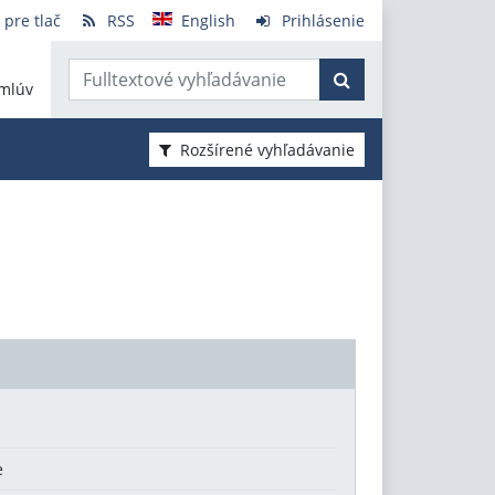
 pre tlač
RSS
English
Prihlásenie
mlúv
Rozšírené vyhľadávanie
e