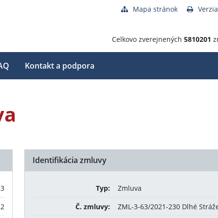
Mapa stránok
Verzia
Celkovo zverejnených
5810201
z
AQ
Kontakt a podpora
va
Identifikácia zmluvy
23
Typ:
Zmluva
22
Č. zmluvy:
ZML-3-63/2021-230 Dlhé Stráž