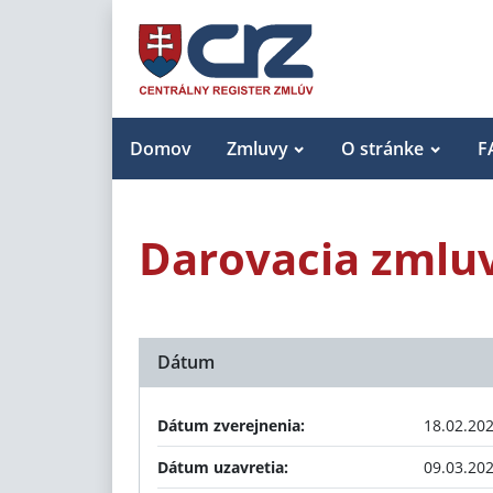
Domov
Zmluvy
O stránke
F
Darovacia zmlu
Dátum
Dátum zverejnenia:
18.02.20
Dátum uzavretia:
09.03.20