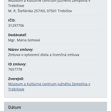
Múzeum a Kultúrne centrum južného Zemplína v
Trebišove
M. R. Štefánika 257/65, 07501 Trebišov
IČO:
31297706
Dodávateľ:
Mgr. Mária Gimová
Názov zmluvy:
Zmluva o vytvorení diela a licenčná zmluva
ID zmluvy:
7657778
Zverejnil:
Múzeum a Kultúrne centrum južného Zemplína v
Trebišove
Dátum