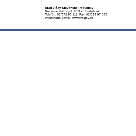
Úrad vlády Slovenskej republiky
Námestie slobody 1, 813 70 Bratislava
Telefón: 02/572 95 111, Fax: 02/524 97 595
info@vlada.gov.sk www.crz.gov.sk