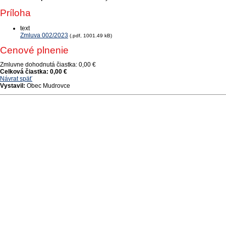
Príloha
text
Zmluva 002/2023
(.pdf, 1001.49 kB)
Cenové plnenie
Zmluvne dohodnutá čiastka:
0,00 €
Celková čiastka:
0,00 €
Návrat späť
Vystavil:
Obec Mudrovce