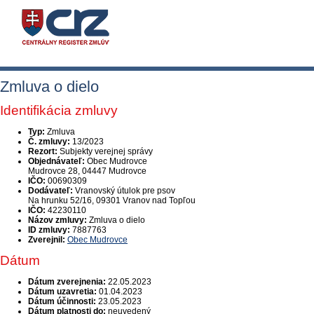
Zmluva o dielo
Identifikácia zmluvy
Typ:
Zmluva
Č. zmluvy:
13/2023
Rezort:
Subjekty verejnej správy
Objednávateľ:
Obec Mudrovce
Mudrovce 28, 04447 Mudrovce
IČO:
00690309
Dodávateľ:
Vranovský útulok pre psov
Na hrunku 52/16, 09301 Vranov nad Topľou
IČO:
42230110
Názov zmluvy:
Zmluva o dielo
ID zmluvy:
7887763
Zverejnil:
Obec Mudrovce
Dátum
Dátum zverejnenia:
22.05.2023
Dátum uzavretia:
01.04.2023
Dátum účinnosti:
23.05.2023
Dátum platnosti do:
neuvedený