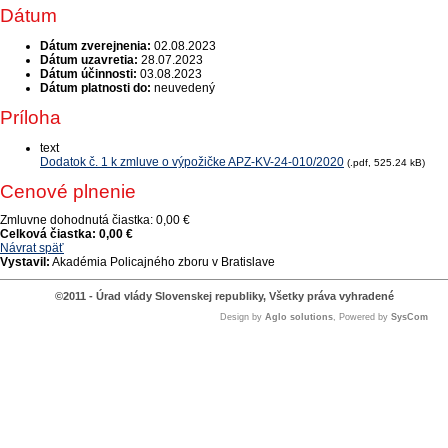
Dátum
Dátum zverejnenia:
02.08.2023
Dátum uzavretia:
28.07.2023
Dátum účinnosti:
03.08.2023
Dátum platnosti do:
neuvedený
Príloha
text
Dodatok č. 1 k zmluve o výpožičke APZ-KV-24-010/2020
(.pdf, 525.24 kB)
Cenové plnenie
Zmluvne dohodnutá čiastka:
0,00 €
Celková čiastka:
0,00 €
Návrat späť
Vystavil:
Akadémia Policajného zboru v Bratislave
©2011 - Úrad vlády Slovenskej republiky, Všetky práva vyhradené
Design by
Aglo solutions
, Powered by
SysCom