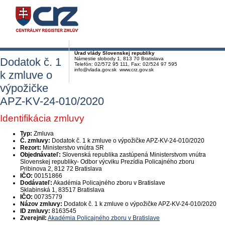
Úrad vlády Slovenskej republiky
Dodatok č. 1
Námestie slobody 1, 813 70 Bratislava
Telefón: 02/572 95 111, Fax: 02/524 97 595
info@vlada.gov.sk www.crz.gov.sk
k zmluve o
výpožičke
APZ-KV-24-010/2020
Identifikácia zmluvy
Typ:
Zmluva
Č. zmluvy:
Dodatok č. 1 k zmluve o výpožičke APZ-KV-24-010/2020
Rezort:
Ministerstvo vnútra SR
Objednávateľ:
Slovenská republika zastúpená Ministerstvom vnútra
Slovenskej republiky- Odbor výcviku Prezídia Policajného zboru
Pribinova 2, 812 72 Bratislava
IČO:
00151866
Dodávateľ:
Akadémia Policajného zboru v Bratislave
Sklabinská 1, 83517 Bratislava
IČO:
00735779
Názov zmluvy:
Dodatok č. 1 k zmluve o výpožičke APZ-KV-24-010/2020
ID zmluvy:
8163545
Zverejnil:
Akadémia Policajného zboru v Bratislave