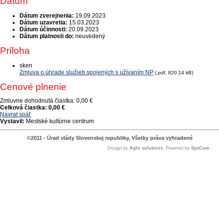
Dátum
Dátum zverejnenia:
19.09.2023
Dátum uzavretia:
15.03.2023
Dátum účinnosti:
20.09.2023
Dátum platnosti do:
neuvedený
Príloha
sken
Zmluva o úhrade služieb spojených s užívaním NP
(.pdf, 820.14 kB)
Cenové plnenie
Zmluvne dohodnutá čiastka:
0,00 €
Celková čiastka:
0,00 €
Návrat späť
Vystavil:
Mestské kultúrne centrum
©2011 - Úrad vlády Slovenskej republiky, Všetky práva vyhradené
Design by
Aglo solutions
, Powered by
SysCom