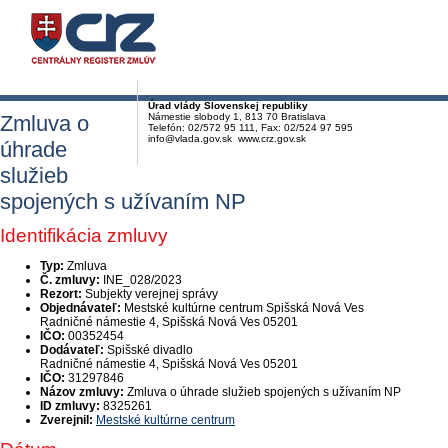
Úrad vlády Slovenskej republiky
Zmluva o
Námestie slobody 1, 813 70 Bratislava
Telefón: 02/572 95 111, Fax: 02/524 97 595
info@vlada.gov.sk www.crz.gov.sk
úhrade
služieb
spojených s užívaním NP
Identifikácia zmluvy
Typ:
Zmluva
Č. zmluvy:
INE_028/2023
Rezort:
Subjekty verejnej správy
Objednávateľ:
Mestské kultúrne centrum Spišská Nová Ves
Radničné námestie 4, Spišská Nová Ves 05201
IČO:
00352454
Dodávateľ:
Spišské divadlo
Radničné námestie 4, Spišská Nová Ves 05201
IČO:
31297846
Názov zmluvy:
Zmluva o úhrade služieb spojených s užívaním NP
ID zmluvy:
8325261
Zverejnil:
Mestské kultúrne centrum