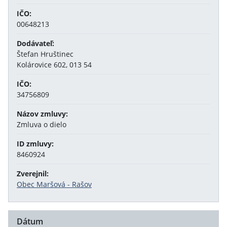
IČO:
00648213
Dodávateľ:
Štefan Hruštinec
Kolárovice 602, 013 54
IČO:
34756809
Názov zmluvy:
Zmluva o dielo
ID zmluvy:
8460924
Zverejnil:
Obec Maršová - Rašov
Dátum