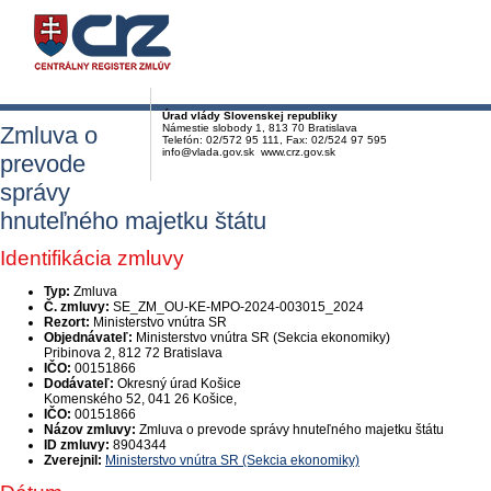
Úrad vlády Slovenskej republiky
Zmluva o
Námestie slobody 1, 813 70 Bratislava
Telefón: 02/572 95 111, Fax: 02/524 97 595
info@vlada.gov.sk www.crz.gov.sk
prevode
správy
hnuteľného majetku štátu
Identifikácia zmluvy
Typ:
Zmluva
Č. zmluvy:
SE_ZM_OU-KE-MPO-2024-003015_2024
Rezort:
Ministerstvo vnútra SR
Objednávateľ:
Ministerstvo vnútra SR (Sekcia ekonomiky)
Pribinova 2, 812 72 Bratislava
IČO:
00151866
Dodávateľ:
Okresný úrad Košice
Komenského 52, 041 26 Košice,
IČO:
00151866
Názov zmluvy:
Zmluva o prevode správy hnuteľného majetku štátu
ID zmluvy:
8904344
Zverejnil:
Ministerstvo vnútra SR (Sekcia ekonomiky)