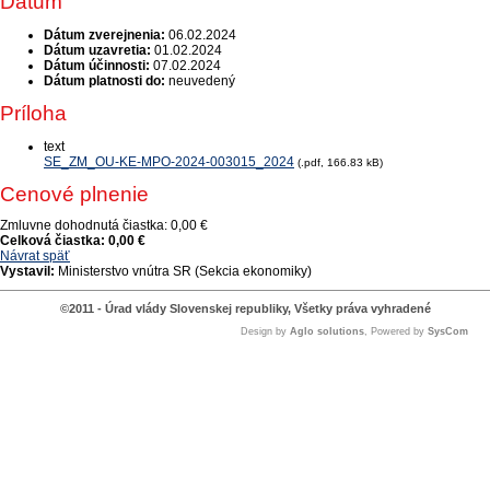
Dátum
Dátum zverejnenia:
06.02.2024
Dátum uzavretia:
01.02.2024
Dátum účinnosti:
07.02.2024
Dátum platnosti do:
neuvedený
Príloha
text
SE_ZM_OU-KE-MPO-2024-003015_2024
(.pdf, 166.83 kB)
Cenové plnenie
Zmluvne dohodnutá čiastka:
0,00 €
Celková čiastka:
0,00 €
Návrat späť
Vystavil:
Ministerstvo vnútra SR (Sekcia ekonomiky)
©2011 - Úrad vlády Slovenskej republiky, Všetky práva vyhradené
Design by
Aglo solutions
, Powered by
SysCom