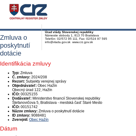
Úrad vlády Slovenskej republiky
Zmluva o
Námestie slobody 1, 813 70 Bratislava
Telefón: 02/572 95 111, Fax: 02/524 97 595
info@vlada.gov.sk www.crz.gov.sk
poskytnutí
dotácie
Identifikácia zmluvy
Typ:
Zmluva
Č. zmluvy:
2024/208
Rezort:
Subjekty verejnej správy
Objednávateľ:
Obec Hažín
Obecný úrad 122, Hažín
IČO:
00325155
Dodávateľ:
Ministerstvo financií Slovenskej republiky
Štefanovičova 5, Bratislava - mestská časť Staré Mesto
IČO:
00151742
Názov zmluvy:
Zmluva o poskytnutí dotácie
ID zmluvy:
9088481
Zverejnil:
Obec Hažín
Dátum