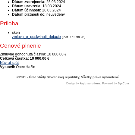
Dátum zverejnenia:
25.03.2024
Dátum uzavretia:
18.03.2024
Dátum účinnosti:
26.03.2024
Dátum platnosti do:
neuvedený
Príloha
sken
zmluva_o_poskytnuti_dotacie
(.pdf, 152.98 kB)
Cenové plnenie
Zmluvne dohodnutá čiastka:
10 000,00 €
Celková čiastka:
10 000,00 €
Návrat späť
Vystavil:
Obec Hažín
©2011 - Úrad vlády Slovenskej republiky, Všetky práva vyhradené
Design by
Aglo solutions
, Powered by
SysCom