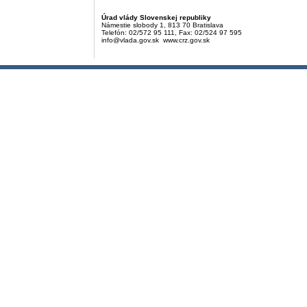
Úrad vlády Slovenskej republiky
Námestie slobody 1, 813 70 Bratislava
Telefón: 02/572 95 111, Fax: 02/524 97 595
info@vlada.gov.sk www.crz.gov.sk