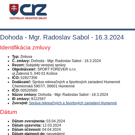
Dohoda - Mgr. Radoslav Sabol - 16.3.2024
Identifikácia zmluvy
Typ:
Zmluva
Č. zmluvy:
Dohoda - Mgr. Radoslav Sabol - 16.3.2024
Rezort:
Subjekty verejnej správy
Objednávateľ:
SPORT FOREVER s.r.o.
ul.Žatevná 5, 040 01 Košice
IČO:
52827356
Dodávateľ:
Správa rekreačných a športových zariadení Humenné
Chemlonská 5907/7, 06601 Humenné
IČO:
00520560
Názov zmluvy:
Dohoda - Mgr. Radoslav Sabol - 16.3.2024
ID zmluvy:
9122567
Zverejnil:
Správa rekreačných a športových zariadení Humenné
Dátum
Dátum zverejnenia:
03.04.2024
Dátum uzavretia:
12.03.2024
Dátum účinnosti:
04.04.2024
Dátum platnosti do:
neuvedený