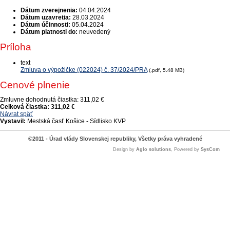
Dátum zverejnenia:
04.04.2024
Dátum uzavretia:
28.03.2024
Dátum účinnosti:
05.04.2024
Dátum platnosti do:
neuvedený
Príloha
text
Zmluva o výpožičke (022024) č. 37/2024/PRA
(.pdf, 5.48 MB)
Cenové plnenie
Zmluvne dohodnutá čiastka:
311,02 €
Celková čiastka:
311,02 €
Návrat späť
Vystavil:
Mestská časť Košice - Sídlisko KVP
©2011 - Úrad vlády Slovenskej republiky, Všetky práva vyhradené
Design by
Aglo solutions
, Powered by
SysCom