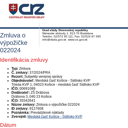
Úrad vlády Slovenskej republiky
Zmluva o
Námestie slobody 1, 813 70 Bratislava
Telefón: 02/572 95 111, Fax: 02/524 97 595
info@vlada.gov.sk www.crz.gov.sk
výpožičke
022024
Identifikácia zmluvy
Typ:
Zmluva
Č. zmluvy:
37/2024/PRA
Rezort:
Subjekty verejnej správy
Objednávateľ:
Mestská časť Košice - Sídlisko KVP
Trieda KVP 1, 04023 Košice - mestská časť Sídlisko KVP
IČO:
00691089
Dodávateľ:
ZŠ Drábova
Drábova 3, 040 23 Košice
IČO:
35542641
Názov zmluvy:
Zmluva o výpožičke 022024
ID zmluvy:
9127608
Poznámka:
Prevádzkové náklady
Zverejnil:
Mestská časť Košice - Sídlisko KVP
Dátum