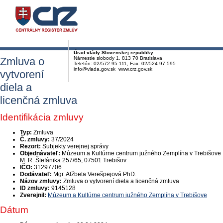
Úrad vlády Slovenskej republiky
Zmluva o
Námestie slobody 1, 813 70 Bratislava
Telefón: 02/572 95 111, Fax: 02/524 97 595
info@vlada.gov.sk www.crz.gov.sk
vytvorení
diela a
licenčná zmluva
Identifikácia zmluvy
Typ:
Zmluva
Č. zmluvy:
37/2024
Rezort:
Subjekty verejnej správy
Objednávateľ:
Múzeum a Kultúrne centrum južného Zemplína v Trebišove
M. R. Štefánika 257/65, 07501 Trebišov
IČO:
31297706
Dodávateľ:
Mgr. Alžbeta Verešpejová PhD.
Názov zmluvy:
Zmluva o vytvorení diela a licenčná zmluva
ID zmluvy:
9145128
Zverejnil:
Múzeum a Kultúrne centrum južného Zemplína v Trebišove
Dátum