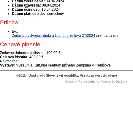
Dátum zverejnenia:
09.04.2024
Dátum uzavretia:
08.04.2024
Dátum účinnosti:
10.04.2024
Dátum platnosti do:
neuvedený
Príloha
text
Zmluva o vytvorení diela a licenčná zmluva 37/2024
(.pdf, 14.84 kB)
Cenové plnenie
Zmluvne dohodnutá čiastka:
400,00 €
Celková čiastka:
400,00 €
Návrat späť
Vystavil:
Múzeum a Kultúrne centrum južného Zemplína v Trebišove
©2011 - Úrad vlády Slovenskej republiky, Všetky práva vyhradené
Design by
Aglo solutions
, Powered by
SysCom