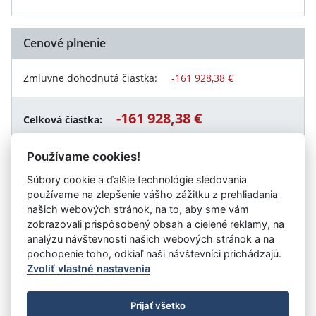
Cenové plnenie
Zmluvne dohodnutá čiastka:
-161 928,38 €
-161 928,38 €
Celková čiastka:
Používame cookies!
Súbory cookie a ďalšie technológie sledovania
Návrat späť
používame na zlepšenie vášho zážitku z prehliadania
našich webových stránok, na to, aby sme vám
zobrazovali prispôsobený obsah a cielené reklamy, na
analýzu návštevnosti našich webových stránok a na
Vystavil:
Obec Lehnice
pochopenie toho, odkiaľ naši návštevníci prichádzajú.
Zvoliť vlastné nastavenia
©
Úrad vlády SR
- Všetky práva vyhradené
Prijať všetko
Prehlásenie o prístupnosti
Zmluvy do 31.12.2010