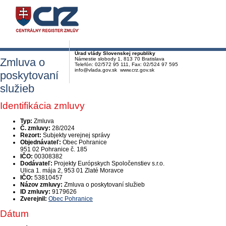
Úrad vlády Slovenskej republiky
Zmluva o
Námestie slobody 1, 813 70 Bratislava
Telefón: 02/572 95 111, Fax: 02/524 97 595
info@vlada.gov.sk www.crz.gov.sk
poskytovaní
služieb
Identifikácia zmluvy
Typ:
Zmluva
Č. zmluvy:
28/2024
Rezort:
Subjekty verejnej správy
Objednávateľ:
Obec Pohranice
951 02 Pohranice č. 185
IČO:
00308382
Dodávateľ:
Projekty Európskych Spoločenstiev s.r.o.
Ulica 1. mája 2, 953 01 Zlaté Moravce
IČO:
53810457
Názov zmluvy:
Zmluva o poskytovaní služieb
ID zmluvy:
9179626
Zverejnil:
Obec Pohranice
Dátum