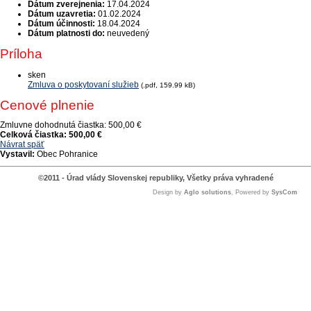
Dátum zverejnenia:
17.04.2024
Dátum uzavretia:
01.02.2024
Dátum účinnosti:
18.04.2024
Dátum platnosti do:
neuvedený
Príloha
sken
Zmluva o poskytovaní služieb
(.pdf, 159.99 kB)
Cenové plnenie
Zmluvne dohodnutá čiastka:
500,00 €
Celková čiastka:
500,00 €
Návrat späť
Vystavil:
Obec Pohranice
©2011 - Úrad vlády Slovenskej republiky, Všetky práva vyhradené
Design by
Aglo solutions
, Powered by
SysCom