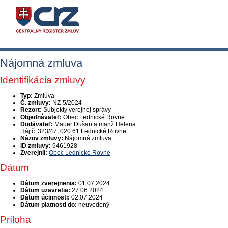
Nájomná zmluva
Identifikácia zmluvy
Typ:
Zmluva
Č. zmluvy:
NZ-5/2024
Rezort:
Subjekty verejnej správy
Objednávateľ:
Obec Lednické Rovne
Dodávateľ:
Mauer Dušan a manž Helena
Háj č. 323/47, 020 61 Lednické Rovne
Názov zmluvy:
Nájomná zmluva
ID zmluvy:
9461928
Zverejnil:
Obec Lednické Rovne
Dátum
Dátum zverejnenia:
01.07.2024
Dátum uzavretia:
27.06.2024
Dátum účinnosti:
02.07.2024
Dátum platnosti do:
neuvedený
Príloha