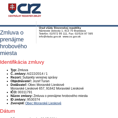
Úrad vlády Slovenskej republiky
Zmluva o
Námestie slobody 1, 813 70 Bratislava
Telefón: 02/572 95 111, Fax: 02/524 97 595
info@vlada.gov.sk www.crz.gov.sk
prenájme
hrobového
miesta
Identifikácia zmluvy
Typ:
Zmluva
Č. zmluvy:
A/222/2014 / 1
Rezort:
Subjekty verejnej správy
Objednávateľ:
Jozef Turan
Dodávateľ:
Obec Moravské Lieskové
Moravské Lieskové 657, 91642 Moravské Lieskové
IČO:
00311791
Názov zmluvy:
Zmluva o prenájme hrobového miesta
ID zmluvy:
9530374
Zverejnil:
Obec Moravské Lieskové
Dátum