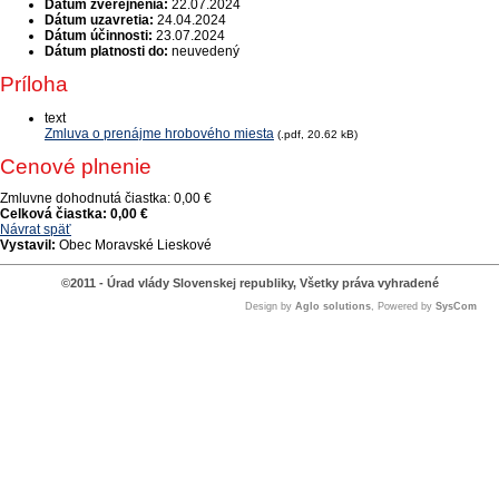
Dátum zverejnenia:
22.07.2024
Dátum uzavretia:
24.04.2024
Dátum účinnosti:
23.07.2024
Dátum platnosti do:
neuvedený
Príloha
text
Zmluva o prenájme hrobového miesta
(.pdf, 20.62 kB)
Cenové plnenie
Zmluvne dohodnutá čiastka:
0,00 €
Celková čiastka:
0,00 €
Návrat späť
Vystavil:
Obec Moravské Lieskové
©2011 - Úrad vlády Slovenskej republiky, Všetky práva vyhradené
Design by
Aglo solutions
, Powered by
SysCom