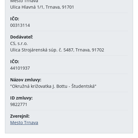
Mesto Trnava
Ulica Hlavná 1/1, Trnava, 91701
IČO:
00313114
Dodávateľ:
CS, s.r.o.
Ulica Strojárenská súp. č. 5487, Trnava, 91702
IČO:
44101937
Názov zmluvy:
"Okružná križovatka J. Bottu - Študentská"
ID zmluvy:
9822771
Zverejnil:
Mesto Trnava