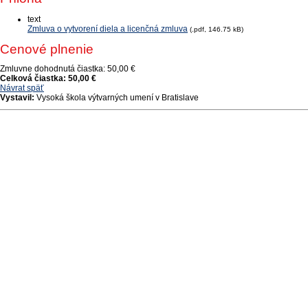
text
Zmluva o vytvorení diela a licenčná zmluva
(.pdf, 146.75 kB)
Cenové plnenie
Zmluvne dohodnutá čiastka:
50,00 €
Celková čiastka:
50,00 €
Návrat späť
Vystavil:
Vysoká škola výtvarných umení v Bratislave