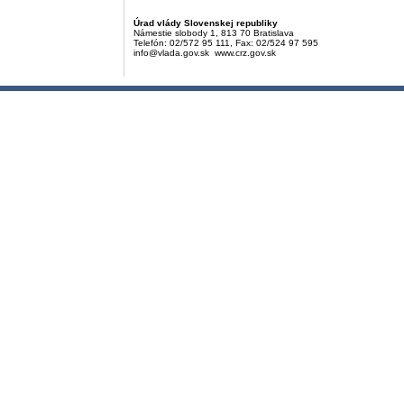
Úrad vlády Slovenskej republiky
Námestie slobody 1, 813 70 Bratislava
Telefón: 02/572 95 111, Fax: 02/524 97 595
info@vlada.gov.sk www.crz.gov.sk