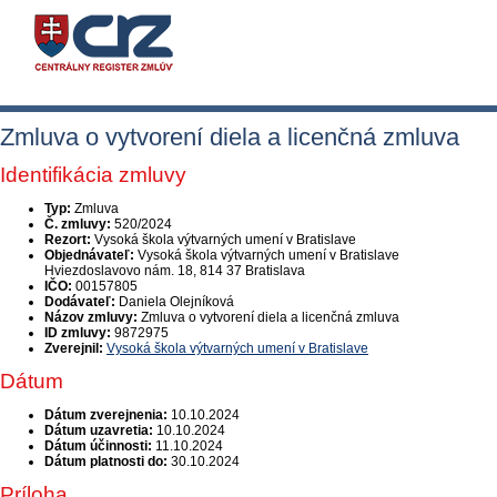
Zmluva o vytvorení diela a licenčná zmluva
Identifikácia zmluvy
Typ:
Zmluva
Č. zmluvy:
520/2024
Rezort:
Vysoká škola výtvarných umení v Bratislave
Objednávateľ:
Vysoká škola výtvarných umení v Bratislave
Hviezdoslavovo nám. 18, 814 37 Bratislava
IČO:
00157805
Dodávateľ:
Daniela Olejníková
Názov zmluvy:
Zmluva o vytvorení diela a licenčná zmluva
ID zmluvy:
9872975
Zverejnil:
Vysoká škola výtvarných umení v Bratislave
Dátum
Dátum zverejnenia:
10.10.2024
Dátum uzavretia:
10.10.2024
Dátum účinnosti:
11.10.2024
Dátum platnosti do:
30.10.2024
Príloha