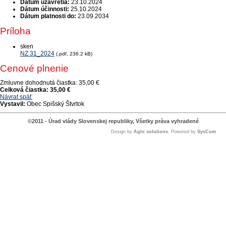
Dátum uzavretia:
23.10.2024
Dátum účinnosti:
25.10.2024
Dátum platnosti do:
23.09.2034
Príloha
sken
NZ 31_2024
(.pdf, 236.2 kB)
Cenové plnenie
Zmluvne dohodnutá čiastka:
35,00 €
Celková čiastka:
35,00 €
Návrat späť
Vystavil:
Obec Spišský Štvrtok
©2011 - Úrad vlády Slovenskej republiky, Všetky práva vyhradené
Design by
Aglo solutions
, Powered by
SysCom