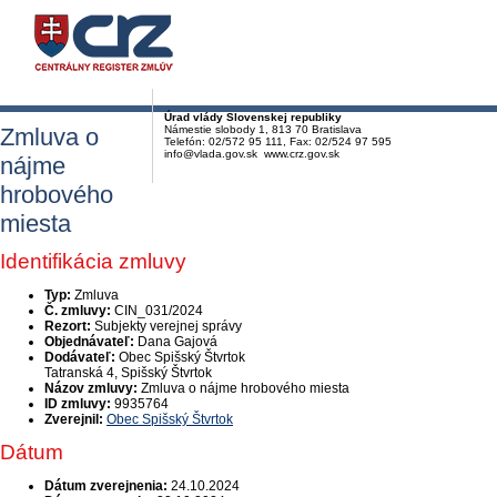
Úrad vlády Slovenskej republiky
Zmluva o
Námestie slobody 1, 813 70 Bratislava
Telefón: 02/572 95 111, Fax: 02/524 97 595
info@vlada.gov.sk www.crz.gov.sk
nájme
hrobového
miesta
Identifikácia zmluvy
Typ:
Zmluva
Č. zmluvy:
CIN_031/2024
Rezort:
Subjekty verejnej správy
Objednávateľ:
Dana Gajová
Dodávateľ:
Obec Spišský Štvrtok
Tatranská 4, Spišský Štvrtok
Názov zmluvy:
Zmluva o nájme hrobového miesta
ID zmluvy:
9935764
Zverejnil:
Obec Spišský Štvrtok
Dátum
Dátum zverejnenia:
24.10.2024