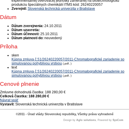
experimentálnej overovacej jednotky zameranej na biotechnologickú
produkciu špeciálnych chemikálií ITMS kód: 26240220057
Zverejnil:
Slovenská technická univerzita v Bratislave
Dátum
Dátum zverejnenia:
24.10.2011
Dátum uzavretia:
Dátum účinnosti:
25.10.2011
Dátum platnosti do:
neuvedený
Príloha
sken
Kúpna zmluva č.51/26240220057/2011-Chromatografické zariadenie so
simulovanou pohyblivou vrstvou
(.pdf, )
text
Kúpna zmluva č.51/26240220057/2011-Chromatografické zariadenie so
simulovanou pohyblivou vrstvou
(.pdf, )
Cenové plnenie
Zmluvne dohodnutá čiastka:
188 280,00 €
Celková čiastka:
188 280,00 €
Návrat späť
Vystavil:
Slovenská technická univerzita v Bratislave
©2011 - Úrad vlády Slovenskej republiky, Všetky práva vyhradené
Design by
Aglo solutions
, Powered by
SysCom