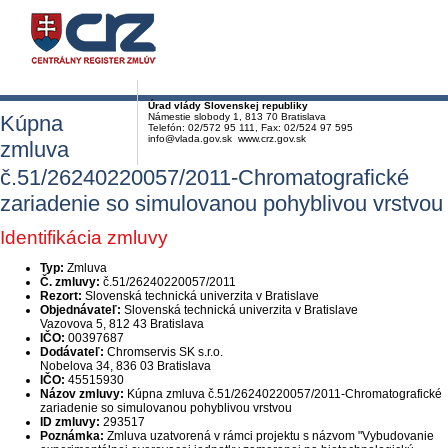
Úrad vlády Slovenskej republiky
Kúpna
Námestie slobody 1, 813 70 Bratislava
Telefón: 02/572 95 111, Fax: 02/524 97 595
info@vlada.gov.sk www.crz.gov.sk
zmluva
č.51/26240220057/2011-Chromatografické
zariadenie so simulovanou pohyblivou vrstvou
Identifikácia zmluvy
Typ:
Zmluva
Č. zmluvy:
č.51/26240220057/2011
Rezort:
Slovenská technická univerzita v Bratislave
Objednávateľ:
Slovenská technická univerzita v Bratislave
Vazovova 5, 812 43 Bratislava
IČO:
00397687
Dodávateľ:
Chromservis SK s.r.o.
Nobelova 34, 836 03 Bratislava
IČO:
45515930
Názov zmluvy:
Kúpna zmluva č.51/26240220057/2011-Chromatografické
zariadenie so simulovanou pohyblivou vrstvou
ID zmluvy:
293517
Poznámka:
Zmluva uzatvorená v rámci projektu s názvom "Vybudovanie