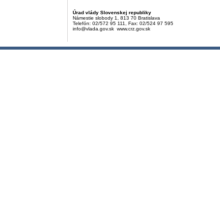
Úrad vlády Slovenskej republiky
Námestie slobody 1, 813 70 Bratislava
Telefón: 02/572 95 111, Fax: 02/524 97 595
info@vlada.gov.sk www.crz.gov.sk