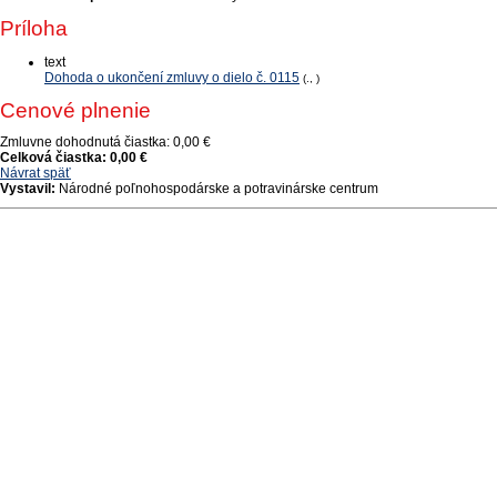
Príloha
text
Dohoda o ukončení zmluvy o dielo č. 0115
(., )
Cenové plnenie
Zmluvne dohodnutá čiastka:
0,00 €
Celková čiastka:
0,00 €
Návrat späť
Vystavil:
Národné poľnohospodárske a potravinárske centrum