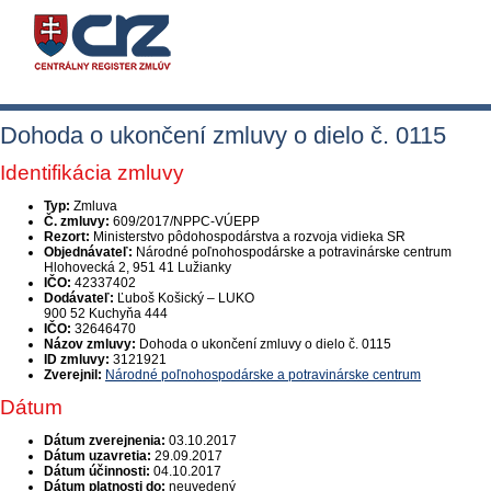
Dohoda o ukončení zmluvy o dielo č. 0115
Identifikácia zmluvy
Typ:
Zmluva
Č. zmluvy:
609/2017/NPPC-VÚEPP
Rezort:
Ministerstvo pôdohospodárstva a rozvoja vidieka SR
Objednávateľ:
Národné poľnohospodárske a potravinárske centrum
Hlohovecká 2, 951 41 Lužianky
IČO:
42337402
Dodávateľ:
Ľuboš Košický – LUKO
900 52 Kuchyňa 444
IČO:
32646470
Názov zmluvy:
Dohoda o ukončení zmluvy o dielo č. 0115
ID zmluvy:
3121921
Zverejnil:
Národné poľnohospodárske a potravinárske centrum
Dátum
Dátum zverejnenia:
03.10.2017
Dátum uzavretia:
29.09.2017
Dátum účinnosti:
04.10.2017
Dátum platnosti do:
neuvedený