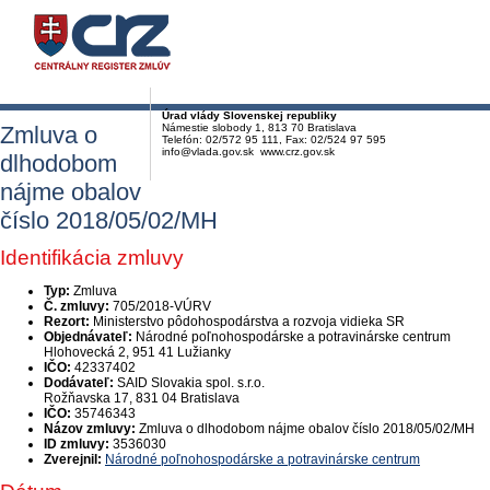
Úrad vlády Slovenskej republiky
Zmluva o
Námestie slobody 1, 813 70 Bratislava
Telefón: 02/572 95 111, Fax: 02/524 97 595
info@vlada.gov.sk www.crz.gov.sk
dlhodobom
nájme obalov
číslo 2018/05/02/MH
Identifikácia zmluvy
Typ:
Zmluva
Č. zmluvy:
705/2018-VÚRV
Rezort:
Ministerstvo pôdohospodárstva a rozvoja vidieka SR
Objednávateľ:
Národné poľnohospodárske a potravinárske centrum
Hlohovecká 2, 951 41 Lužianky
IČO:
42337402
Dodávateľ:
SAID Slovakia spol. s.r.o.
Rožňavska 17, 831 04 Bratislava
IČO:
35746343
Názov zmluvy:
Zmluva o dlhodobom nájme obalov číslo 2018/05/02/MH
ID zmluvy:
3536030
Zverejnil:
Národné poľnohospodárske a potravinárske centrum