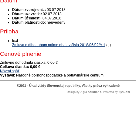
Dátum
Dátum zverejnenia:
03.07.2018
Dátum uzavretia:
02.07.2018
Dátum účinnosti:
04.07.2018
Dátum platnosti do:
neuvedený
Príloha
text
Zmluva o dlhodobom nájme obalov číslo 2018/05/02/MH
(., )
Cenové plnenie
Zmluvne dohodnutá čiastka:
0,00 €
Celková čiastka:
0,00 €
Návrat späť
Vystavil:
Národné poľnohospodárske a potravinárske centrum
©2011 - Úrad vlády Slovenskej republiky, Všetky práva vyhradené
Design by
Aglo solutions
, Powered by
SysCom