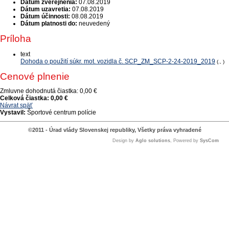
Dátum zverejnenia:
07.08.2019
Dátum uzavretia:
07.08.2019
Dátum účinnosti:
08.08.2019
Dátum platnosti do:
neuvedený
Príloha
text
Dohoda o použití súkr. mot. vozidla č. SCP_ZM_SCP-2-24-2019_2019
(., )
Cenové plnenie
Zmluvne dohodnutá čiastka:
0,00 €
Celková čiastka:
0,00 €
Návrat späť
Vystavil:
Športové centrum polície
©2011 - Úrad vlády Slovenskej republiky, Všetky práva vyhradené
Design by
Aglo solutions
, Powered by
SysCom