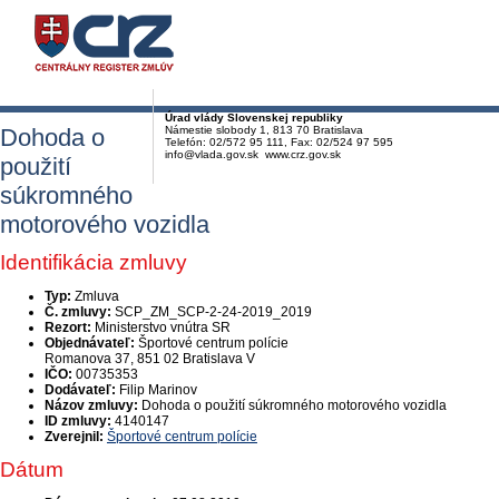
Úrad vlády Slovenskej republiky
Dohoda o
Námestie slobody 1, 813 70 Bratislava
Telefón: 02/572 95 111, Fax: 02/524 97 595
info@vlada.gov.sk www.crz.gov.sk
použití
súkromného
motorového vozidla
Identifikácia zmluvy
Typ:
Zmluva
Č. zmluvy:
SCP_ZM_SCP-2-24-2019_2019
Rezort:
Ministerstvo vnútra SR
Objednávateľ:
Športové centrum polície
Romanova 37, 851 02 Bratislava V
IČO:
00735353
Dodávateľ:
Filip Marinov
Názov zmluvy:
Dohoda o použití súkromného motorového vozidla
ID zmluvy:
4140147
Zverejnil:
Športové centrum polície
Dátum