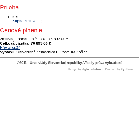
Príloha
text
Kúpna zmluva
(., )
Cenové plnenie
Zmluvne dohodnutá čiastka:
76 893,00 €
Celková čiastka:
76 893,00 €
Návrat späť
Vystavil:
Univerzitná nemocnica L. Pasteura Košice
©2011 - Úrad vlády Slovenskej republiky, Všetky práva vyhradené
Design by
Aglo solutions
, Powered by
SysCom