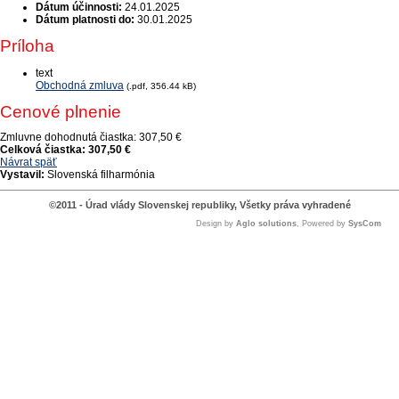
Dátum účinnosti:
24.01.2025
Dátum platnosti do:
30.01.2025
Príloha
text
Obchodná zmluva
(.pdf, 356.44 kB)
Cenové plnenie
Zmluvne dohodnutá čiastka:
307,50 €
Celková čiastka:
307,50 €
Návrat späť
Vystavil:
Slovenská filharmónia
©2011 - Úrad vlády Slovenskej republiky, Všetky práva vyhradené
Design by
Aglo solutions
, Powered by
SysCom