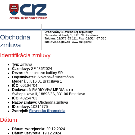
Úrad vlády Slovenskej republiky
Obchodná
Námestie slobody 1, 813 70 Bratislava
Telefón: 02/572 95 111, Fax: 02/524 97 595
info@vlada.gov.sk www.crz.gov.sk
zmluva
Identifikácia zmluvy
Typ:
Zmluva
Č. zmluvy:
SF 436/2024
Rezort:
Ministerstvo kultúry SR
Objednávateľ:
Slovenská filharmónia
Medená 3, 816 01 Bratislava 1
IČO:
00164704
Dodávateľ:
RADIO VIVA MEDIA, s.r.o.
Svätoplukova II, 18892/2A, 831 06 Bratislava
IČO:
48254703
Názov zmluvy:
Obchodná zmluva
ID zmluvy:
10214775
Zverejnil:
Slovenská filharmónia
Dátum
Dátum zverejnenia:
20.12.2024
Dátum uzavretia:
19.12.2024