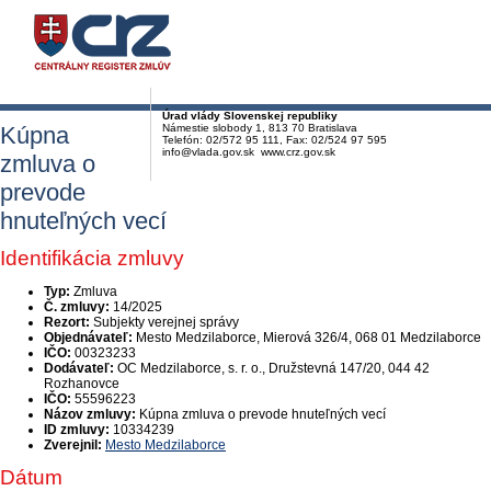
Úrad vlády Slovenskej republiky
Kúpna
Námestie slobody 1, 813 70 Bratislava
Telefón: 02/572 95 111, Fax: 02/524 97 595
info@vlada.gov.sk www.crz.gov.sk
zmluva o
prevode
hnuteľných vecí
Identifikácia zmluvy
Typ:
Zmluva
Č. zmluvy:
14/2025
Rezort:
Subjekty verejnej správy
Objednávateľ:
Mesto Medzilaborce, Mierová 326/4, 068 01 Medzilaborce
IČO:
00323233
Dodávateľ:
OC Medzilaborce, s. r. o., Družstevná 147/20, 044 42
Rozhanovce
IČO:
55596223
Názov zmluvy:
Kúpna zmluva o prevode hnuteľných vecí
ID zmluvy:
10334239
Zverejnil:
Mesto Medzilaborce
Dátum