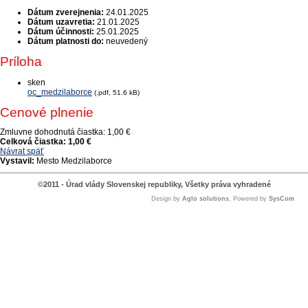
Dátum zverejnenia:
24.01.2025
Dátum uzavretia:
21.01.2025
Dátum účinnosti:
25.01.2025
Dátum platnosti do:
neuvedený
Príloha
sken
oc_medzilaborce
(.pdf, 51.6 kB)
Cenové plnenie
Zmluvne dohodnutá čiastka:
1,00 €
Celková čiastka:
1,00 €
Návrat späť
Vystavil:
Mesto Medzilaborce
©2011 - Úrad vlády Slovenskej republiky, Všetky práva vyhradené
Design by
Aglo solutions
, Powered by
SysCom